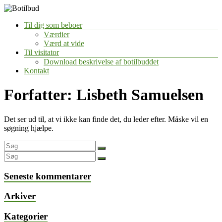
Skip
to
Menu
Til dig som beboer
content
B
Værdier
Værd at vide
o
Til visitator
t
Download beskrivelse af botilbuddet
i
Kontakt
l
b
Forfatter:
Lisbeth Samuelsen
u
d
Det ser ud til, at vi ikke kan finde det, du leder efter. Måske vil en
søgning hjælpe.
Seneste kommentarer
Arkiver
Kategorier